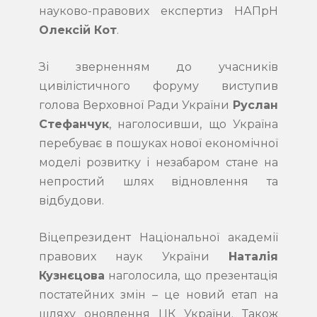
науково-правових експертиз НАПрН
Олексій Кот
.
Зі зверненням до учасників
цивілістичного форуму виступив
голова Верховної Ради України
Руслан
Стефанчук
, наголосивши, що Україна
перебуває в пошуках нової економічної
моделі розвитку і незабаром стане на
непростий шлях відновлення та
відбудови.
Віцепрезидент Національної академії
правових наук України
Наталія
Кузнєцова
наголосила, що презентація
постатейних змін – це новий етап на
шляху оновлення ЦК України. Також