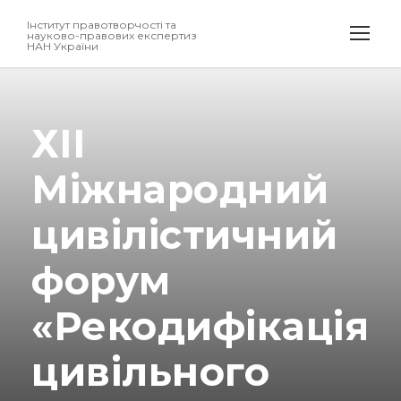
Інститут правотворчості та
науково-правових експертиз
НАН України
ХІІ
Міжнародний
цивілістичний
форум
«Рекодифікація
цивільного