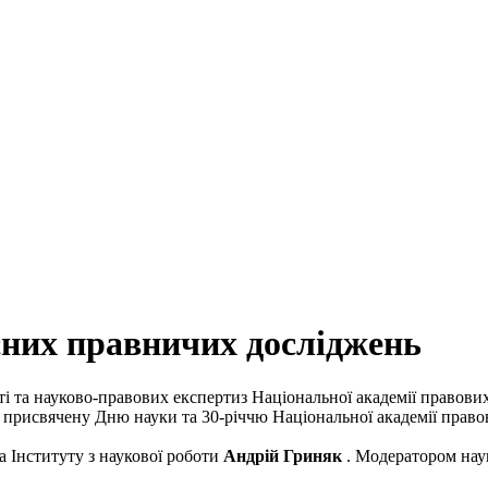
сних правничих досліджень
сті та науково-правових експертиз Національної академії право
, присвячену Дню науки та 30-річчю Національної академії право
а Інституту з наукової роботи
Андрій Гриняк
. Модератором нау