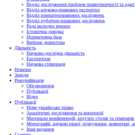
Відділ дослідження проблем правотворчості та адап
Відділ науково-правових експертиз
Відділ приватноправових досліджень
Відділ публічно-правових досліджень
Рада молодих вчених
Історична довідка
Нормативна база
Вибори директора
Діяльність
Науково-дослідна діяльність
Експертизи
Наукова співпраця
Новини
Заходи
Рекодифікація
Обговорення
Публікації
Відео
Публікації
Нове українське право
Аналітичні дослідження та концепції
Матеріали конференцій, круглих столів та семінарів
Монографії, наукові праці, підручники, коментарі, з
Інші видання
Галерея