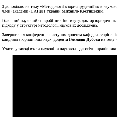
З доповіддю на тему «Методології в юриспруденції як в науко
член (академік) НАПрН України
Михайло Костицький.
Головний науковий співробітник Інституту, доктор юридични
підходу у структурі методології наукових досліджень.
Завершилася конференція виступом доцента кафедри теорії та і
кандидата юридичних наук, доцента
Геннадія Дубова
на тему 
Участь у заході взяли наукові та науково-педагогічні працівник