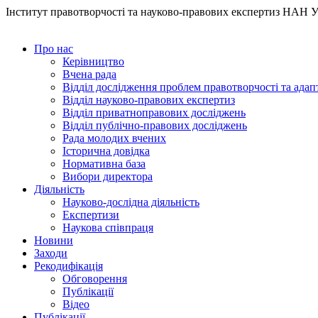
Інститут правотворчості та науково-правових експертиз НАН 
Про нас
Керівництво
Вчена рада
Відділ дослідження проблем правотворчості та адап
Відділ науково-правових експертиз
Відділ приватноправових досліджень
Відділ публічно-правових досліджень
Рада молодих вчених
Історична довідка
Нормативна база
Вибори директора
Діяльність
Науково-дослідна діяльність
Експертизи
Наукова співпраця
Новини
Заходи
Рекодифікація
Обговорення
Публікації
Відео
Публікації