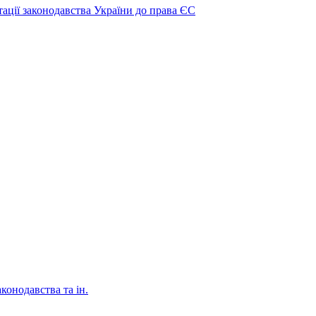
тації законодавства України до права ЄС
аконодавства та ін.