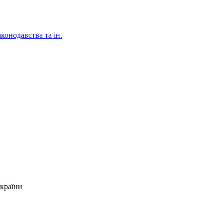
аконодавства та ін.
України