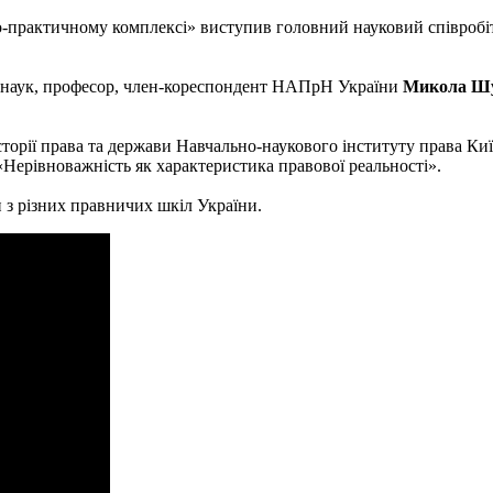
во-практичному комплексі» виступив головний науковий співробі
х наук, професор, член-кореспондент НАПрН України
Микола Ш
сторії права та держави Навчально-наукового інституту права Ки
«Нерівноважність як характеристика правової реальності».
и з різних правничих шкіл України.