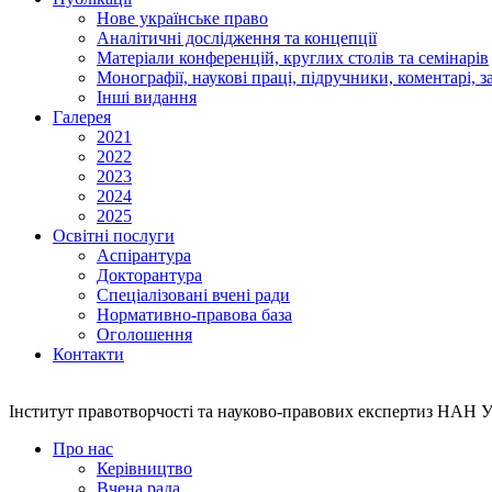
Нове українське право
Аналітичні дослідження та концепції
Матеріали конференцій, круглих столів та семінарів
Монографії, наукові праці, підручники, коментарі, з
Інші видання
Галерея
2021
2022
2023
2024
2025
Освітні послуги
Аспірантура
Докторантура
Спеціалізовані вчені ради
Нормативно-правова база
Оголошення
Контакти
Інститут правотворчості та науково-правових експертиз НАН 
Про нас
Керівництво
Вчена рада