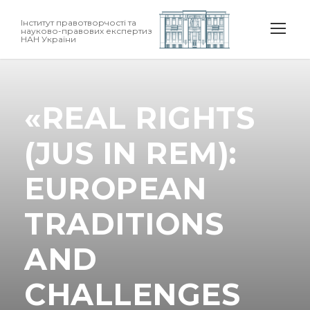
Інститут правотворчості та
науково-правових експертиз
НАН України
«REAL RIGHTS
(JUS IN REM):
EUROPEAN
TRADITIONS
AND
CHALLENGES