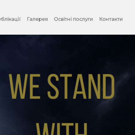
блікації
Галерея
Освітні послуги
Контакти