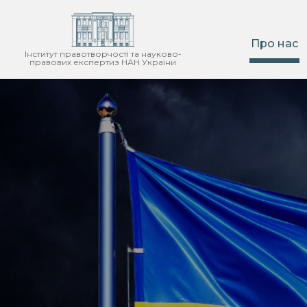
Про нас
Інститут правотворчості та науково-
правових експертиз НАН України