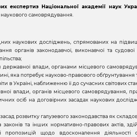
вих експертиз Національної академії наук Укра
х наукового самоврядування.
их наукових досліджень, спрямованих на підвище
ання органів законодавчої, виконавчої та судової г
пільства;
и державної влади, органами місцевого самовряд
ині, яка потребує науково-правового обґрунтування 
ти в Україні, наближенню її до сучасних світових стан
ної влади, органів місцевого самоврядування, пр
ичних осіб на договірних засадах наукових дослід
 засад розвитку галузевого законодавства як склад
 законів та інших нормативно-правових актів, зд
і пропозицій щодо вдосконалення діяльності о