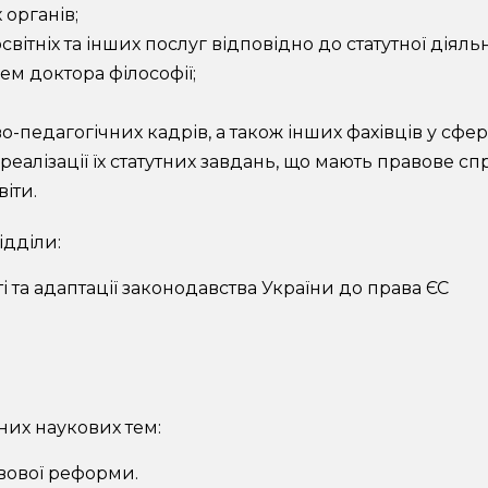
органів;
вітніх та інших послуг відповідно до статутної діяль
ем доктора філософії;
-педагогічних кадрів, а також інших фахівців у сфер
еалізації їх статутних завдань, що мають правове с
іти.
ідділи:
 та адаптації законодавства України до права ЄС
их наукових тем:
вової реформи.