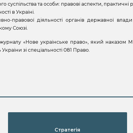
 суспільства та особи: правові аспекти, практичні ре
сті в Україні.
вно-правової діяльності органів державної влад
кому Союзі.
 журналу «Нове українське право», який наказом 
України зі спеціальності 081 Право.
Стратегія