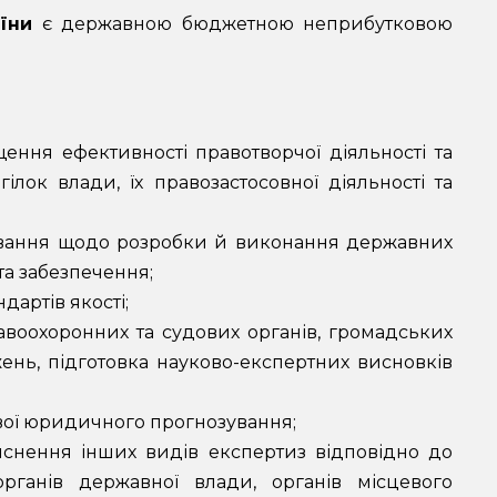
їни
є державною бюджетною неприбутковою
ння ефективності правотворчої діяльності та
ілок влади, їх правозастосовної діяльності та
ування щодо розробки й виконання державних
та забезпечення;
дартів якості;
авоохоронних та судових органів, громадських
жень, підготовка науково-експертних висновків
ової юридичного прогнозування;
ійснення інших видів експертиз відповідно до
рганів державної влади, органів місцевого