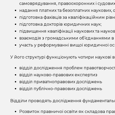
самоврядування, правоохоронних і судових 
надання платних та безоплатних наукових, ос
підготовка фахівців за кваліфікаційним рівн
підготовка докторів юридичних наук;
підвищення кваліфікації наукових та науково
взаємодія з громадськими об’єднаннями в р
участь у реформуванні вищої юридичної осв
У його структурі функціонують чотири наукові в
відділ дослідження проблем правотворчості
відділ науково-правових експертиз
відділ приватноправових досліджень
відділ публічно-правових досліджень
Відділи проводять дослідження фундаментальн
Розвиток правничої освіти як складова пра