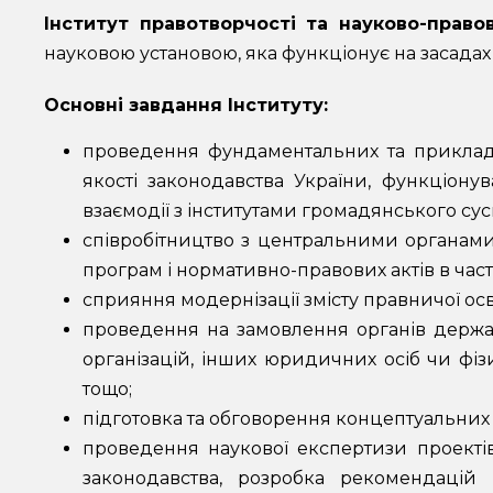
Інститут правотворчості та науково-право
науковою установою, яка функціонує на засада
Основні завдання Інституту:
проведення фундаментальних та прикладн
якості законодавства України, функціонув
взаємодії з інститутами громадянського сус
співробітництво з центральними органам
програм і нормативно-правових актів в част
сприяння модернізації змісту правничої осві
проведення на замовлення органів держав
організацій, інших юридичних осіб чи фіз
тощо;
підготовка та обговорення концептуальних
проведення наукової експертизи проектів
законодавства, розробка рекомендацій 