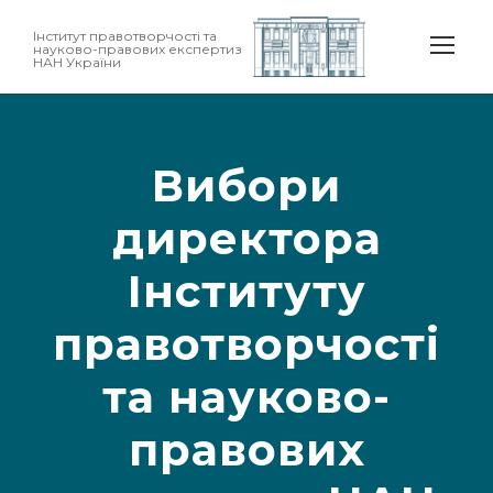
Інститут правотворчості та
науково-правових експертиз
НАН України
Вибори
директора
Інституту
правотворчості
та науково-
правових