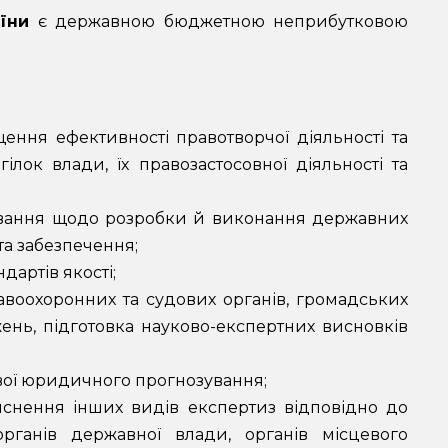
їни
є державною бюджетною неприбутковою
ння ефективності правотворчої діяльності та
ілок влади, їх правозастосовної діяльності та
ування щодо розробки й виконання державних
та забезпечення;
дартів якості;
авоохоронних та судових органів, громадських
жень, підготовка науково-експертних висновків
ової юридичного прогнозування;
ійснення інших видів експертиз відповідно до
рганів державної влади, органів місцевого