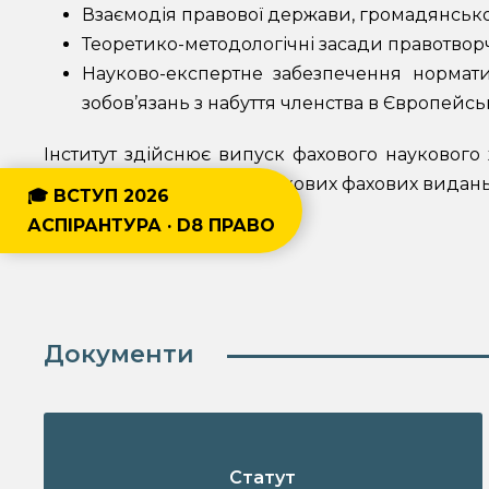
Взаємодія правової держави, громадянського
Теоретико-методологічні засади правотворчо
Науково-експертне забезпечення нормати
зобов’язань з набуття членства в Європейсь
Інститут здійснює випуск фахового наукового
категорії «Б» Переліку наукових фахових видань 
🎓 ВСТУП 2026
АСПІРАНТУРА · D8 ПРАВО
Документи
Статут