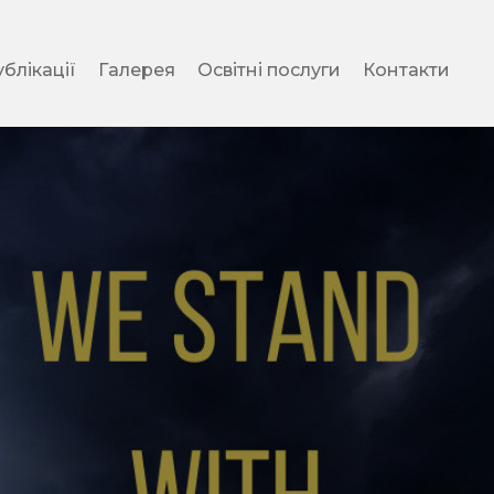
блікації
Галерея
Освітні послуги
Контакти