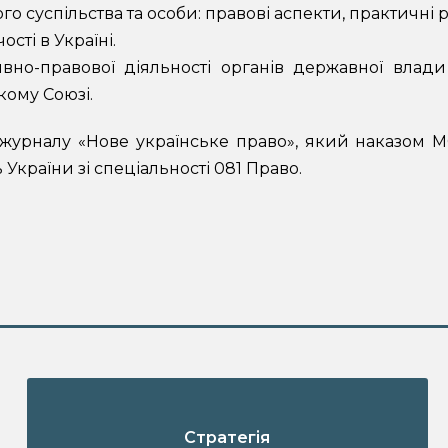
 суспільства та особи: правові аспекти, практичні ре
сті в Україні.
вно-правової діяльності органів державної влад
кому Союзі.
 журналу «Нове українське право», який наказом 
України зі спеціальності 081 Право.
Стратегія