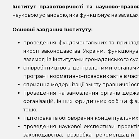
Інститут правотворчості та науково-право
науковою установою, яка функціонує на засада
Основні завдання Інституту:
проведення фундаментальних та прикладн
якості законодавства України, функціонув
взаємодії з інститутами громадянського сус
співробітництво з центральними органам
програм і нормативно-правових актів в част
сприяння модернізації змісту правничої осві
проведення на замовлення органів держав
організацій, інших юридичних осіб чи фіз
тощо;
підготовка та обговорення концептуальних
проведення наукової експертизи проектів
законодавства, розробка рекомендацій 