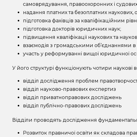
самоврядування, правоохоронних і судових 
надання платних та безоплатних наукових, ос
підготовка фахівців за кваліфікаційним рівн
підготовка докторів юридичних наук;
підвищення кваліфікації наукових та науково
взаємодія з громадськими об’єднаннями в р
участь у реформуванні вищої юридичної осв
У його структурі функціонують чотири наукові в
відділ дослідження проблем правотворчості
відділ науково-правових експертиз
відділ приватноправових досліджень
відділ публічно-правових досліджень
Відділи проводять дослідження фундаментальн
Розвиток правничої освіти як складова пра