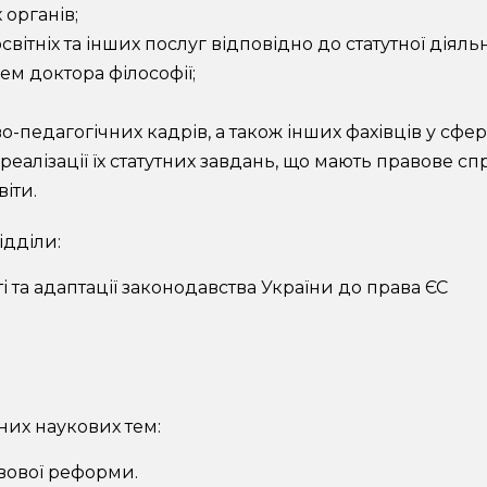
органів;
вітніх та інших послуг відповідно до статутної діяль
ем доктора філософії;
-педагогічних кадрів, а також інших фахівців у сфер
еалізації їх статутних завдань, що мають правове с
іти.
ідділи:
 та адаптації законодавства України до права ЄС
их наукових тем:
вової реформи.