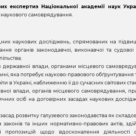
вих експертиз Національної академії наук Укра
х наукового самоврядування.
их наукових досліджень, спрямованих на підвище
ання органів законодавчої, виконавчої та судової г
пільства;
и державної влади, органами місцевого самовряд
ині, яка потребує науково-правового обґрунтування 
ти в Україні, наближенню її до сучасних світових стан
ної влади, органів місцевого самоврядування, пр
ичних осіб на договірних засадах наукових дослід
 засад розвитку галузевого законодавства як склад
 законів та інших нормативно-правових актів, зд
і пропозицій щодо вдосконалення діяльності о