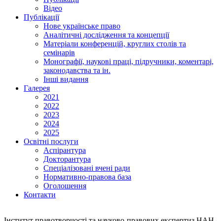
Відео
Публікації
Нове українське право
Аналітичні дослідження та концепції
Матеріали конференцій, круглих столів та
семінарів
Монографії, наукові праці, підручники, коментарі,
законодавства та ін.
Інші видання
Галерея
2021
2022
2023
2024
2025
Освітні послуги
Аспірантура
Докторантура
Спеціалізовані вчені ради
Нормативно-правова база
Оголошення
Контакти
Інститут правотворчості та науково-правових експертиз НАН