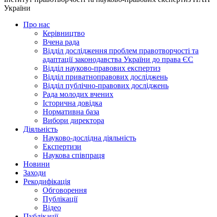
України
Про нас
Керівництво
Вчена рада
Відділ дослідження проблем правотворчості та
адаптації законодавства України до права ЄС
Відділ науково-правових експертиз
Відділ приватноправових досліджень
Відділ публічно-правових досліджень
Рада молодих вчених
Історична довідка
Нормативна база
Вибори директора
Діяльність
Науково-дослідна діяльність
Експертизи
Наукова співпраця
Новини
Заходи
Рекодифікація
Обговорення
Публікації
Відео
Публікації