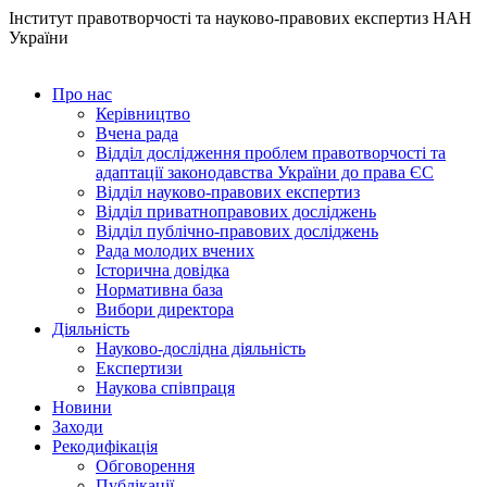
Інститут правотворчості та науково-правових експертиз НАН
України
Про нас
Керівництво
Вчена рада
Відділ дослідження проблем правотворчості та
адаптації законодавства України до права ЄС
Відділ науково-правових експертиз
Відділ приватноправових досліджень
Відділ публічно-правових досліджень
Рада молодих вчених
Історична довідка
Нормативна база
Вибори директора
Діяльність
Науково-дослідна діяльність
Експертизи
Наукова співпраця
Новини
Заходи
Рекодифікація
Обговорення
Публікації