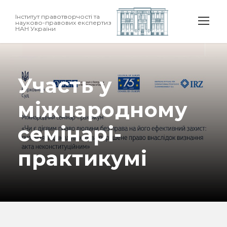
Інститут правотворчості та
науково-правових експертиз
НАН України
Участь у
міжнародному
семінарі-
практикумі