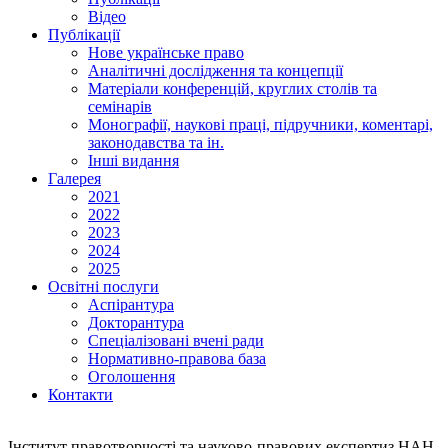
Відео
Публікації
Нове українське право
Аналітичні дослідження та концепції
Матеріали конференцій, круглих столів та
семінарів
Монографії, наукові праці, підручники, коментарі,
законодавства та ін.
Інші видання
Галерея
2021
2022
2023
2024
2025
Освітні послуги
Аспірантура
Докторантура
Спеціалізовані вчені ради
Нормативно-правова база
Оголошення
Контакти
Інститут правотворчості та науково-правових експертиз НАН