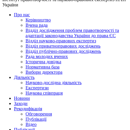
України
Про нас
Керівництво
Вчена рада
Відділ дослідження проблем правотворчості та
адаптації законодавства України до права ЄС
Відділ науково-правових експертиз
Відділ приватноправових досліджень
Відділ публічно-правових досліджень
Рада молодих вчених
Історична довідка
Нормативна база
Вибори директора
Діяльність
Науково-дослідна діяльність
Експертизи
Наукова співпраця
Новини
Заходи
Рекодифікація
Обговорення
Публікації
Відео
Публікації