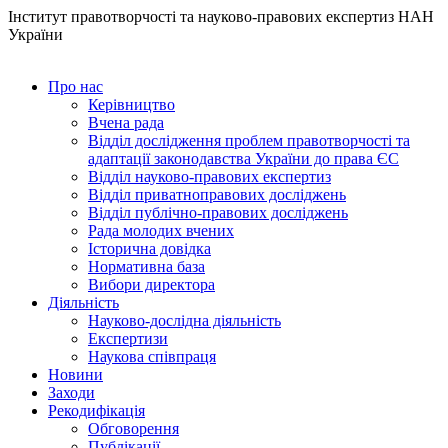
Інститут правотворчості та науково-правових експертиз НАН
України
Про нас
Керівництво
Вчена рада
Відділ дослідження проблем правотворчості та
адаптації законодавства України до права ЄС
Відділ науково-правових експертиз
Відділ приватноправових досліджень
Відділ публічно-правових досліджень
Рада молодих вчених
Історична довідка
Нормативна база
Вибори директора
Діяльність
Науково-дослідна діяльність
Експертизи
Наукова співпраця
Новини
Заходи
Рекодифікація
Обговорення
Публікації