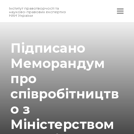
Інститут правотворчості та
науково-правових експертиз
НАН України
Підписано
Меморандум
про
співробітництв
о з
Міністерством